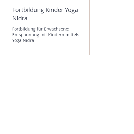
Fortbildung Kinder Yoga
Nidra
Fortbildung für Erwachsene:
Entspannung mit Kindern mittels
Yoga Nidra
Beginnt: 24. Apr. 2027
333
CHF 333
Schweizer
Franken
Weiter
Kurse an der PH
Mehr über die Fortbildung