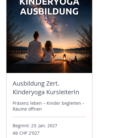
Ausbildung Zert.
Kinderyoga KursleiterIn
Präsenz leben – Kinder begleiten –
Räume öffnen
Beginnt: 23. Jan. 2027
Ab
Ab CHF 2'027
2'027
Schweizer