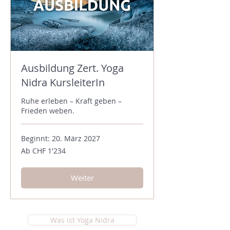
Ausbildung Zert. Yoga
Nidra KursleiterIn
Ruhe erleben – Kraft geben –
Frieden weben.
Beginnt: 20. März 2027
Ab
Ab CHF 1'234
1'234
Schweizer
Franken
Weiter
Was ist Yoga Nidra