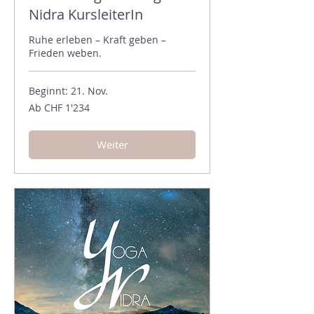
Nidra KursleiterIn
Ruhe erleben – Kraft geben –
Frieden weben.
Beginnt: 21. Nov.
Ab
Ab CHF 1'234
1'234
Schweizer
Franken
Weiter