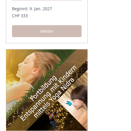
Beginnt: 9. Jan. 2027
333
CHF 333
Schweizer
Franken
Weiter