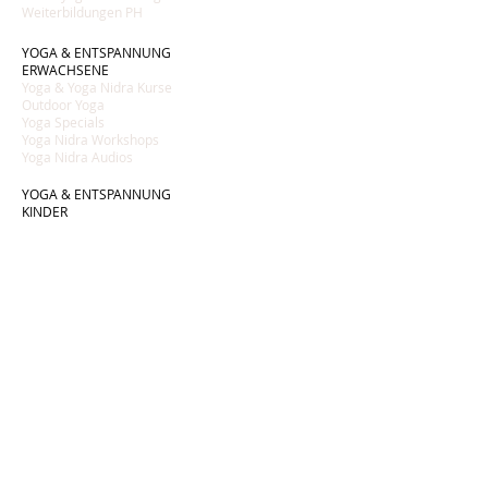
Weiterbildungen PH
YOGA & ENTSPANNUNG
ERWACHSENE
Yoga & Yoga Nidra Kurse
Outdoor Yoga
Yoga Specials
Yoga Nidra Workshops
Yoga Nidra Audios
YOGA & ENTSPANNUNG
KINDER
Kinderyoga Kurse
Pink Tent
Eltern Kind Yoga
Kinder Yoga Nidra Audios
INFORMATION
Eliane Mathys
Kontakt
Wertgutscheine
Preise
FAQ
AGB
Impressum
Datenschutzerklärung