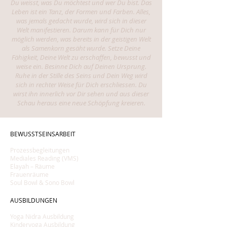
Du weisst, was Du möchtest und wer Du bist. Das
Leben ist ein Tanz, der Formen und Farben. Alles,
was jemals gedacht wurde, wird sich in dieser
Welt manifestieren. Darum kann für Dich nur
möglich werden, was bereits in der geistigen Welt
als Samenkorn gesäht wurde. Setze Deine
Fähigkeit, Deine Welt zu erschaffen, bewusst und
weise ein. Besinne Dich auf Deinen Ursprung.
Ruhe in der Stille des Seins und Dein Weg wird
sich in rechter Weise für Dich erschliessen. Du
wirst ihn innerlich vor Dir sehen und aus dieser
Schau heraus eine neue Schöpfung kreieren.
BEWUSSTSEINSARBEIT
Prozessbegleitungen
Mediales Reading (VMS)
Elayah
–
Räume
Frauenräume
Soul Bowl & Sono Bowl
AUSBILDUNGEN
Yoga Nidra Ausbildung
Kinderyoga Ausbildung