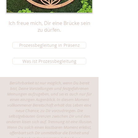
Ich freue mich, Dir eine Brücke sein
zu dürfen.
Prozessbegleitung in Präsenz
Was ist Prozessbegleitung
Berührbarkeit ist nur möglich, wenn Du bereit
bist, Deine Vorstellungen und festgefahrenen
Meinungen aufzugeben, und sei es auch nur für
einen einzigen Augenblick. In diesem Moment
vollkommener Bereitschaft erhält das Leben eine
neue Chance, zu Dir vorzudringen. Die
selbstgebauten Grenzen zwischen Dir und den
anderen lösen sich auf. Trennung ist eine Illusion.
Wenn Du solch einen kostbaren Moment erlebst,
offenbart sich Dir unmittelbar die Einheit und