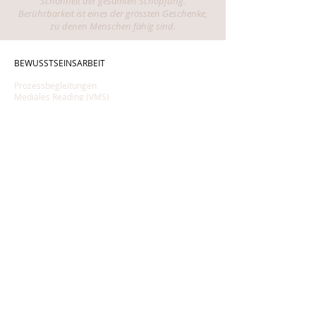
Schönheit der gesamten Schöpfung.
Berührbarkeit ist eines der grössten Geschenke,
zu denen Menschen fähig sind.
BEWUSSTSEINSARBEIT
Prozessbegleitungen
Mediales Reading (VMS)
Elayah
–
Räume
Frauenräume
Soul Bowl & Sono Bowl
AUSBILDUNGEN
Yoga Nidra Ausbildung
Kinderyoga Ausbildung
Weiterbildungen PH
YOGA & ENTSPANNUNG
ERWACHSENE
Yoga & Yoga Nidra Kurse
Outdoor Yoga
Yoga Specials
Yoga Nidra Workshops
Yoga Nidra Audios