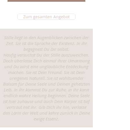
Zum gesamten Angebot
Stille liegt in den Augenblicken zwischen der
Zeit. Sie ist die Sprache der Existenz. In ihr
begegnest Du Dir selbst.
Häufig versuchst Du der Stille auszuweichen.
Doch überlasse Dich einmal ihrer Umarmung
und Du wirst eine unglaubliche Entdeckung
machen. Sie ist Dein Freund. Sie ist Dein
ureigenes Naturell. Sie ist wohltuender
Balsam für Deine Seele und Deinen gehetzten
Leib. In ihr kommst Du zur Ruhe. In ihr kann
endlich wahre Heilung beginnen. Deine Seele
ist hier zuhause und auch Dein Körper ist tief
vertraut mit ihr. Gib Dich ihr hin, verlasse
den Lärm der Welt und kehre zurück in Deine
ewige Essenz.