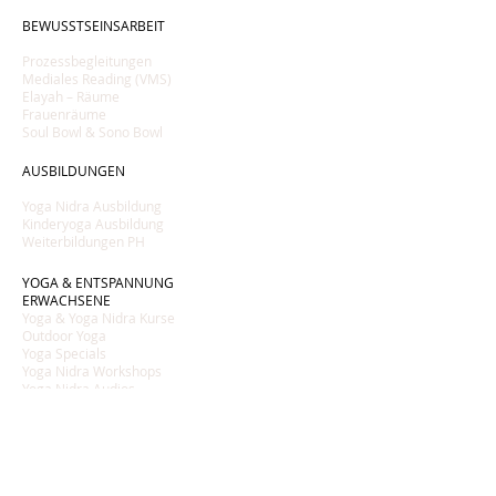
BEWUSSTSEINSARBEIT
Prozessbegleitungen
Mediales Reading (VMS)
Elayah
–
Räume
Frauenräume
Soul Bowl & Sono Bowl
AUSBILDUNGEN
Yoga Nidra Ausbildung
Kinderyoga Ausbildung
Weiterbildungen PH
YOGA & ENTSPANNUNG
ERWACHSENE
Yoga & Yoga Nidra Kurse
Outdoor Yoga
Yoga Specials
Yoga Nidra Workshops
Yoga Nidra Audios
YOGA & ENTSPANNUNG
KINDER
Kinderyoga Kurse
Pink Tent