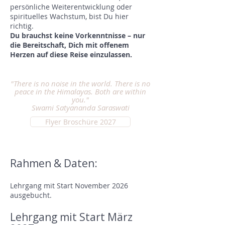
persönliche Weiterentwicklung oder
spirituelles Wachstum, bist Du hier
richtig.
Du brauchst keine Vorkenntnisse – nur
die Bereitschaft, Dich mit offenem
Herzen auf diese Reise einzulassen.​
"
There is no noise in the world. There is no
peace in the Himalayas. Both are within
you.
"
Swami Satyananda Saraswati
Flyer Broschüre 2027
Rahmen & Daten:
Lehrgang mit Start November 2026
ausgebucht.
Lehrgang mit Start März