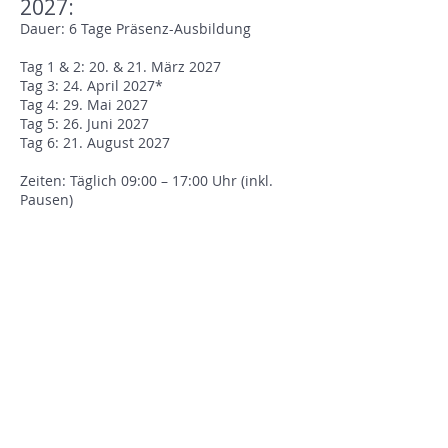
2027:
Dauer: 6 Tage Präsenz-Ausbildung
Tag 1 & 2: 20. & 21. März 2027
Tag 3: 24. April 2027*
Tag 4: 29. Mai 2027
Tag 5: 26. Juni 2027
Tag 6: 21. August 2027
Zeiten: Täglich 09:00 – 17:00 Uhr (inkl.
Pausen)
Ort: Churzhaslen 3, 8733 Eschenbach SG
(Schweiz)
Ausgleich:
Frühbucher bis
27.1.2027
: CHF 1234.-
(danach CHF 1357.–)
Inklusive umfangreicher
Ausbildungsunterlagen, Yoga Nidra
Skripten für verschiedene Zielgruppen,
Audio-Aufnahmen der Übungen zur
eigenen Praxis, 1:1 Sankalpa Coaching