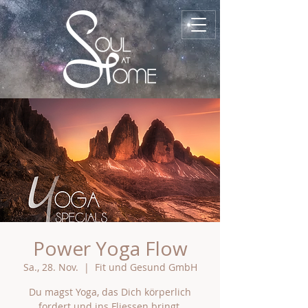
Power Yoga Flow
Sa., 28. Nov.
  |  
Fit und Gesund GmbH
Du magst Yoga, das Dich körperlich
fordert und ins Fliessen bringt.