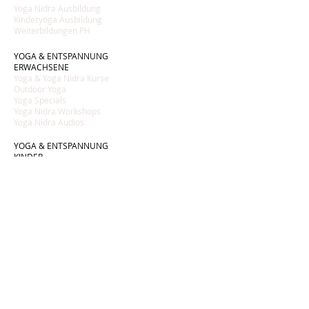
Yoga Nidra Ausbildung
Kinderyoga Ausbildung
Weiterbildungen PH
YOGA & ENTSPANNUNG
ERWACHSENE
Yoga & Yoga Nidra Kurse
Outdoor Yoga
Yoga Specials
Yoga Nidra Workshops
Yoga Nidra Audios
YOGA & ENTSPANNUNG
KINDER
Kinderyoga Kurse
Pink Tent
Eltern Kind Yoga
Kinder Yoga Nidra Audios
INFORMATION
Eliane Mathys
Kontakt
Wertgutscheine
Preise
FAQ
AGB