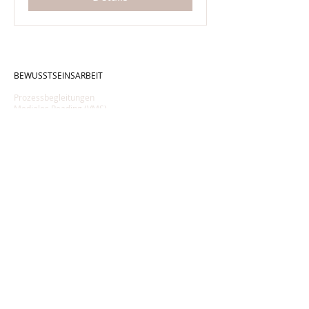
BEWUSSTSEINSARBEIT
Prozessbegleitungen
Mediales Reading (VMS)
Elayah
–
Räume
Frauenräume
Soul Bowl & Sono Bowl
AUSBILDUNGEN
Yoga Nidra Ausbildung
Kinderyoga Ausbildung
Weiterbildungen PH
YOGA & ENTSPANNUNG
ERWACHSENE
Yoga & Yoga Nidra Kurse
Outdoor Yoga
Yoga Specials
Yoga Nidra Workshops
Yoga Nidra Audios