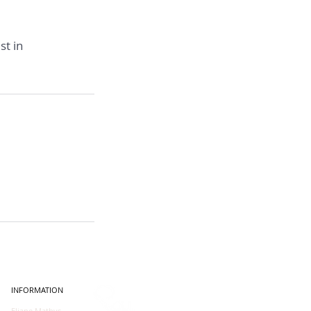
st in
INFORMATION
Eliane Mathys