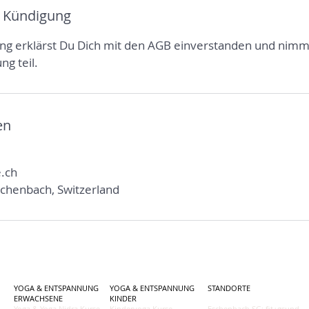
 Kündigung
ng erklärst Du Dich mit den AGB einverstanden und nimm
g teil.
en
.ch
schenbach, Switzerland
YOGA & ENTSPANNUNG
YOGA & ENTSPANNUNG
STANDORTE
ERWACHSENE
KINDER
Yoga & Yoga Nidra Kurse
Kinderyoga Kurse
Eschenbach SG: fit+gsund