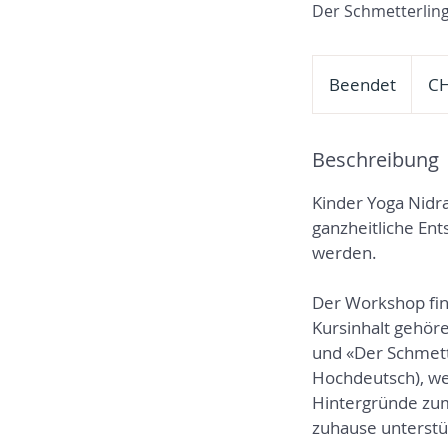
Der Schmetterlin
59
Schwei
Beendet
B
CH
Franke
e
e
Beschreibung
n
d
Kinder Yoga Nidra
e
ganzheitliche En
t
werden.
Der Workshop fin
Kursinhalt gehör
und «Der Schmette
Hochdeutsch), we
Hintergründe zum
zuhause unterstüt