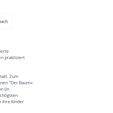
bach
ierte
n praktiziert
tatt. Zum
ionen "Der Baum»
n (in
chtigsten
 ihre Kinder