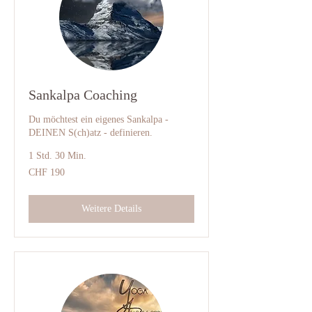
Sankalpa Coaching
Du möchtest ein eigenes Sankalpa -
DEINEN S(ch)atz - definieren.
1 Std. 30 Min.
190
CHF 190
Schweizer
Franken
Weitere Details