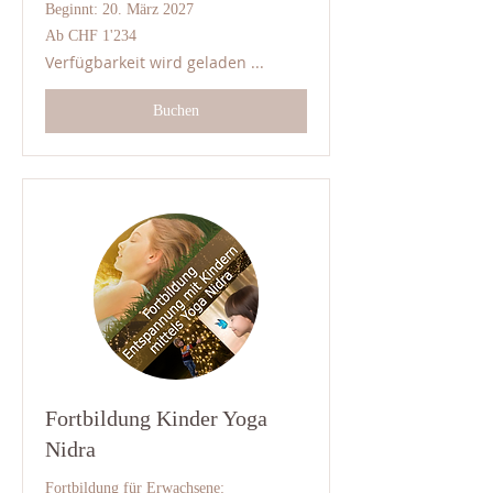
Beginnt: 20. März 2027
Ab
Ab CHF 1'234
1'234
Schweizer
Verfügbarkeit wird geladen ...
Franken
Buchen
Fortbildung Kinder Yoga
Nidra
Fortbildung für Erwachsene: