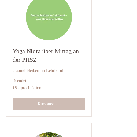
Yoga Nidra über Mittag an
der PHSZ
Gesund bleiben im Lehrberuf
Beendet
18.-
18.- pro Lektion
pro
Lektion
Kurs ansehen