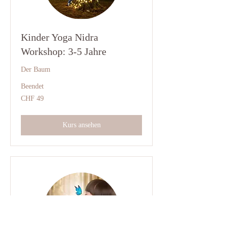
Kinder Yoga Nidra
Workshop: 3-5 Jahre
Der Baum
Beendet
49
CHF 49
Schweizer
Franken
Kurs ansehen