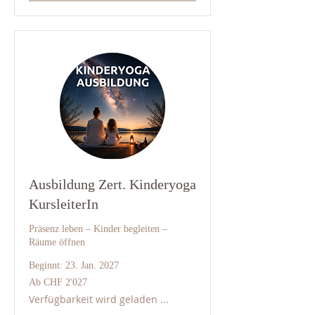
Ausbildung Zert. Kinderyoga
KursleiterIn
Präsenz leben – Kinder begleiten –
Räume öffnen
Beginnt: 23. Jan. 2027
Ab
Ab CHF 2'027
2'027
Schweizer
Verfügbarkeit wird geladen ...
Franken