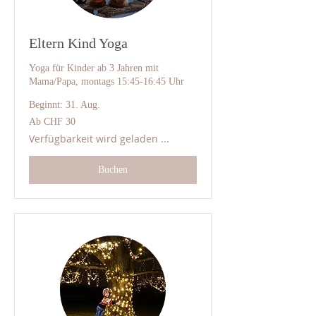
Eltern Kind Yoga
Yoga für Kinder ab 3 Jahren mit
Mama/Papa, montags 15:45-16:45 Uhr
Beginnt: 31. Aug.
Ab
Ab CHF 30
30
Schweizer
Verfügbarkeit wird geladen ...
Franken
Buchen