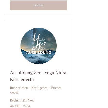
Buchen
Ausbildung Zert. Yoga Nidra
KursleiterIn
Ruhe erleben – Kraft geben – Frieden
weben.
Beginnt: 21. Nov.
Ab
Ab CHF 1'234
1'234