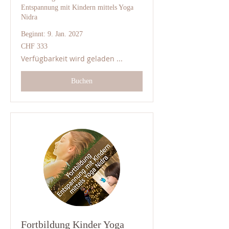
Entspannung mit Kindern mittels Yoga
Nidra
Beginnt: 9. Jan. 2027
333
CHF 333
Schweizer
Franken
Verfügbarkeit wird geladen ...
Buchen
Fortbildung Kinder Yoga