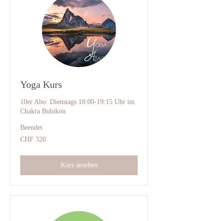
Yoga Kurs
10er Abo: Dienstags 18:00-19:15 Uhr im
Chakra Bubikon
Beendet
320
CHF 320
Schweizer
Franken
Kurs ansehen