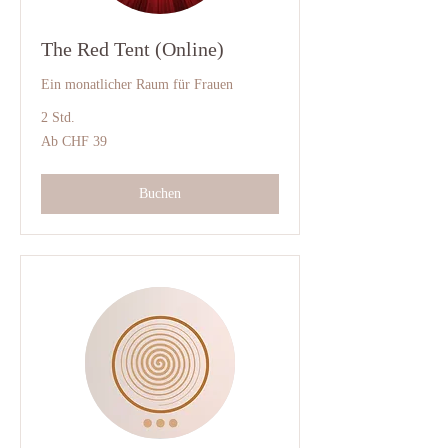
The Red Tent (Online)
Ein monatlicher Raum für Frauen
2 Std.
Ab
Ab CHF 39
39
Schweizer
Franken
Buchen