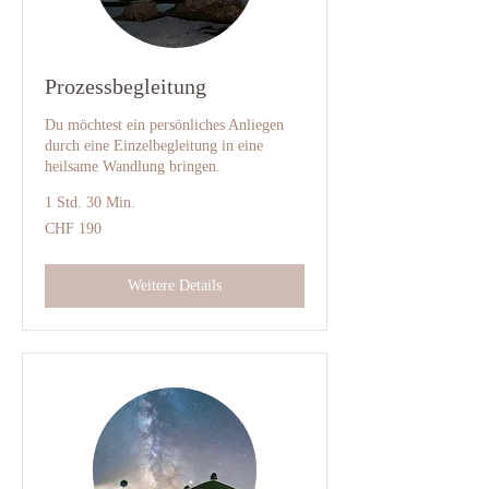
Prozessbegleitung
Du möchtest ein persönliches Anliegen
durch eine Einzelbegleitung in eine
heilsame Wandlung bringen.
1 Std. 30 Min.
190
CHF 190
Schweizer
Franken
Weitere Details