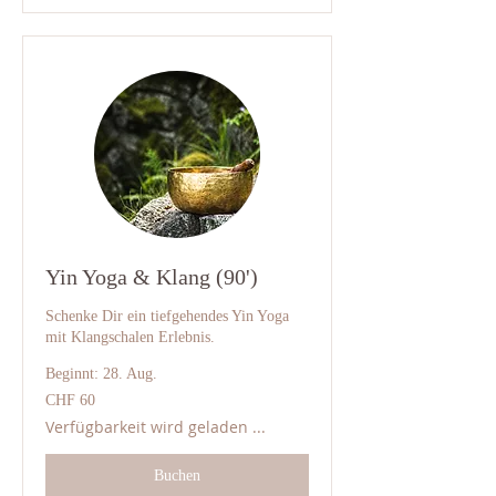
Yin Yoga & Klang (90')
Schenke Dir ein tiefgehendes Yin Yoga
mit Klangschalen Erlebnis.
Beginnt: 28. Aug.
60
CHF 60
Schweizer
Franken
Verfügbarkeit wird geladen ...
Buchen