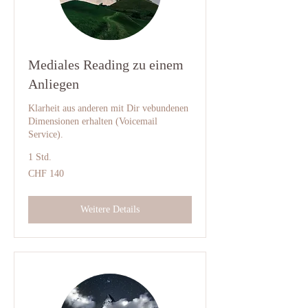
Mediales Reading zu einem
Anliegen
Klarheit aus anderen mit Dir vebundenen
Dimensionen erhalten (Voicemail
Service).
1 Std.
140
CHF 140
Schweizer
Franken
Weitere Details