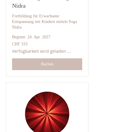
Nidra
Fortbildung für Erwachsene:
Entspannung mit Kindern mittels Yoga
Nidra
Beginnt: 24. Apr. 2027
333
CHF 333
Schweizer
Franken
Verfügbarkeit wird geladen ...
Buchen