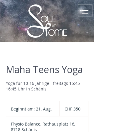
Maha Teens Yoga
Yoga für 10-16 Jährige - freitags 15:45-
16:45 Uhr in Schänis
350
Schweizer
Beginnt am: 21. Aug.
B
CHF 350
Franken
e
g
Physio Balance, Rathausplatz 16,
i
8718 Schänis
n