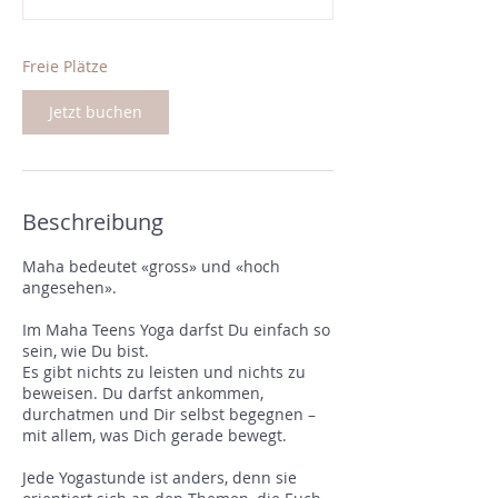
n
t
a
Freie Plätze
m
:
Jetzt buchen
2
1
.
A
u
Beschreibung
g
.
Maha bedeutet «gross» und «hoch
angesehen».
Im Maha Teens Yoga darfst Du einfach so
sein, wie Du bist.
Es gibt nichts zu leisten und nichts zu
beweisen. Du darfst ankommen,
durchatmen und Dir selbst begegnen –
mit allem, was Dich gerade bewegt.
Jede Yogastunde ist anders, denn sie