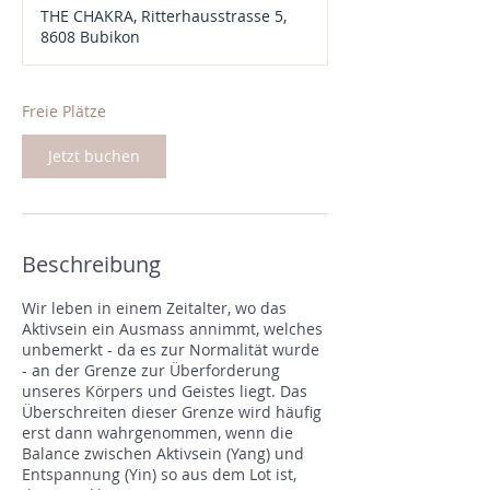
g
THE CHAKRA, Ritterhausstrasse 5,
i
8608 Bubikon
n
n
t
a
Freie Plätze
m
:
Jetzt buchen
2
8
.
A
u
Beschreibung
g
.
Wir leben in einem Zeitalter, wo das
Aktivsein ein Ausmass annimmt, welches
unbemerkt - da es zur Normalität wurde
- an der Grenze zur Überforderung
unseres Körpers und Geistes liegt. Das
Überschreiten dieser Grenze wird häufig
erst dann wahrgenommen, wenn die
Balance zwischen Aktivsein (Yang) und
Entspannung (Yin) so aus dem Lot ist,