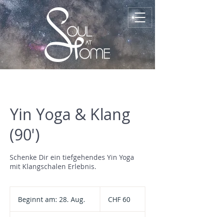
Yin Yoga & Klang
(90')
Schenke Dir ein tiefgehendes Yin Yoga
mit Klangschalen Erlebnis.
60
Schweizer
Beginnt am: 28. Aug.
B
CHF 60
Franken
e